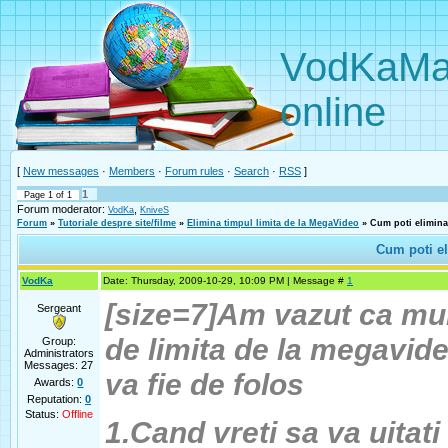
VodKaMaNi
online
[
New messages
·
Members
·
Forum rules
·
Search
·
RSS
]
1
Page
1
of
1
Forum moderator:
,
VodKa
KniveS
Forum
»
Tutoriale despre site/filme
»
Elimina timpul limita de la MegaVideo
»
Cum poti elimina
Cum poti el
VodKa
Date: Thursday, 2009-10-29, 10:09 PM | Message #
1
[size=7]Am vazut ca mult
Sergeant
de limita de la megavide
Group:
Administrators
Messages:
27
va fie de folos
Awards:
0
Reputation:
0
Status:
Offline
1.Cand vreti sa va uitati 