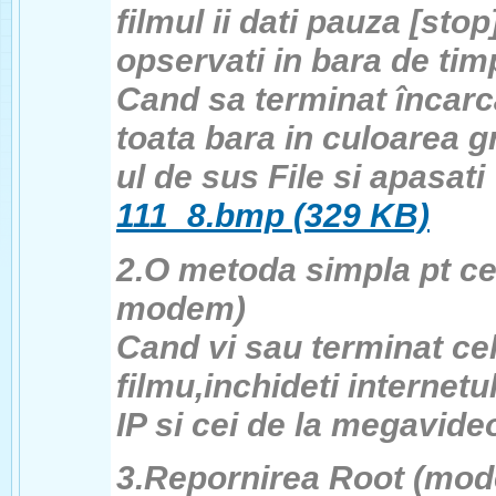
filmul ii dati pauza [sto
opservati in bara de tim
Cand sa terminat încarca
toata bara in culoarea gr
ul de sus File si apasati
111_8.bmp (329 KB)
2.O metoda simpla pt cei
modem)
Cand vi sau terminat cel
filmu,inchideti internetu
IP si cei de la megavid
3.Repornirea Root (mode