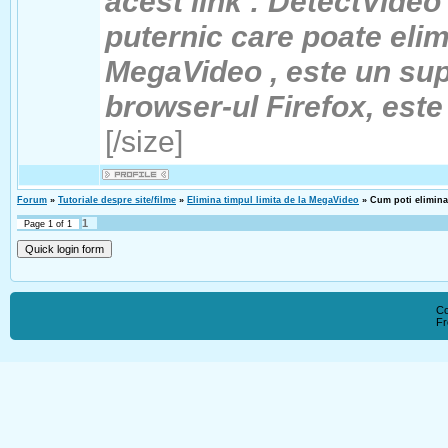
acest link : DetectVide
puternic care poate elim
MegaVideo , este un supl
browser-ul Firefox, est
[/size]
Forum
»
Tutoriale despre site/filme
»
Elimina timpul limita de la MegaVideo
»
Cum poti elimina
1
Page
1
of
1
Co
F